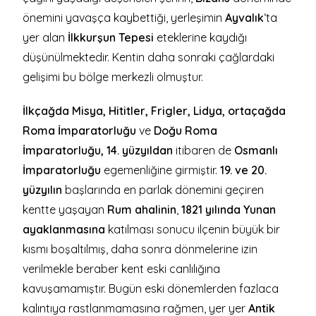
önemini yavaşça kaybettiği, yerleşimin
Ayvalık
‘ta
yer alan
İlkkurşun Tepesi
eteklerine kaydığı
düşünülmektedir. Kentin daha sonraki çağlardaki
gelişimi bu bölge merkezli olmuştur.
İlkçağda Misya, Hititler, Frigler, Lidya, ortaçağda
Roma İmparatorluğu
ve
Doğu Roma
İmparatorluğu, 14. yüzyıldan
itibaren de
Osmanlı
İmparatorluğu
egemenliğine girmiştir.
19. ve 20.
yüzyılın
başlarında en parlak dönemini geçiren
kentte yaşayan
Rum ahalinin
,
1821 yılında
Yunan
ayaklanmasına
katılması sonucu ilçenin büyük bir
kısmı boşaltılmış, daha sonra dönmelerine izin
verilmekle beraber kent eski canlılığına
kavuşamamıştır. Bugün eski dönemlerden fazlaca
kalıntıya rastlanmamasına rağmen, yer yer
Antik