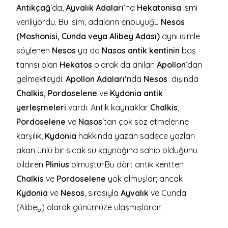
Antikçağ
‘da,
Ayvalık Adaları
‘na
Hekatonisa
ismi
veriliyordu. Bu isim, adaların enbüyüğü
Nesos
(Moshonisi, Cunda veya Alibey Adası)
aynı isimle
söylenen
Nesos
ya da
Nasos antik kentinin
baş
tanrısı olan
Hekatos
olarak da anılan
Apollon
‘dan
gelmekteydi.
Apollon Adaları’
nda
Nesos
dışında
Chalkis, Pordoselene
ve
Kydonia antik
yerleşmeleri
vardı. Antik kaynaklar
Chalkis
,
Pordoselene
ve
Nasos
‘tan çok söz etmelerine
karşılık,
Kydonia
hakkında yazan sadece yazları
akan ünlü bir sıcak su kaynağına sahip olduğunu
bildiren
Plinius
olmuştur.Bu dört antik kentten
Chalkis
ve
Pordoselene
yok olmuşlar; ancak
Kydonia
ve
Nesos
, sırasıyla
Ayvalık
ve Cunda
(Alibey) olarak günümüze ulaşmışlardır.