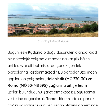
Cunda (Alibey) Adası
Bugün, eski
Kydonia
olduğu düşünülen alanda, ciddi
bir arkeolojik çalışma olmamasına karşılık hâlen
antik devre ait bol miktarda çanak çömlek
parçalarına rastlanmaktadır. Bu parçalar üzerinden
yapılan ön çalışmalar,
Helenistik (MÖ 330-30) ve
Roma (MÖ 30-MS 395) çağlarına ait
yerleşim
yerleri bulunduğunu işaret etmektedir.
Doğu Roma
verilerine dayanılarak
Roma
döneminde en parlak
çağını yaşadığı düşünülen şehrin,
Bizans
döneminde