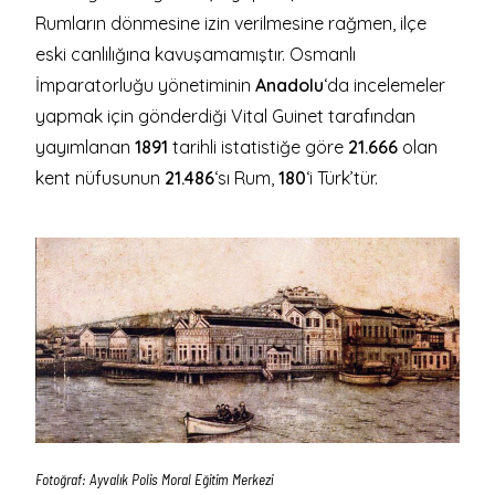
Rumların dönmesine izin verilmesine rağmen, ilçe
eski canlılığına kavuşamamıştır. Osmanlı
İmparatorluğu yönetiminin
Anadolu
‘da incelemeler
yapmak için gönderdiği Vital Guinet tarafından
yayımlanan
1891
tarihli istatistiğe göre
21.666
olan
kent nüfusunun
21.486
‘sı Rum,
180
‘i Türk’tür.
Fotoğraf: Ayvalık Polis Moral Eğitim Merkezi