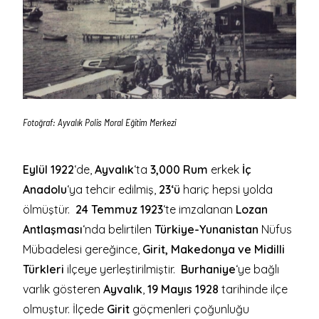
Fotoğraf: Ayvalık Polis Moral Eğitim Merkezi
Eylül 1922
‘de,
Ayvalık
‘ta
3,000 Rum
erkek
İç
Anadolu
‘ya tehcir edilmiş,
23
‘ü
hariç hepsi yolda
ölmüştür.
24 Temmuz 1923
‘te imzalanan
Lozan
Antlaşması
‘nda belirtilen
Türkiye-Yunanistan
Nüfus
Mübadelesi
gereğince,
Girit, Makedonya ve Midilli
Türkleri
ilçeye yerleştirilmiştir.
Burhaniye
‘ye bağlı
varlık gösteren
Ayvalık
,
19 Mayıs 1928
tarihinde ilçe
olmuştur. İlçede
Girit
göçmenleri
çoğunluğu