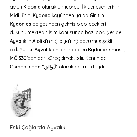
gelen
Kidonia
olarak anılıyordu. İlk yerleşenlerinin
Midilli
‘nin
Kydona
köyünden ya da
Girit
‘in
Kydonies
bölgesinden gelmiş olabilecekleri
düşünülmektedir. İsim konusunda bazı görüşler de
Ayvalık
‘ın
Aioliki
‘nin (Eolya’nın) bozulmuş şekli
olduğudur.
Ayvalık
anlamına gelen
Kydonie
ismi ise,
MÖ 330
‘dan beri süregelmektedir. Kentin adı
Osmanlıcada “آيوالق”
olarak geçmekteydi.
Eski Çağlarda Ayvalık