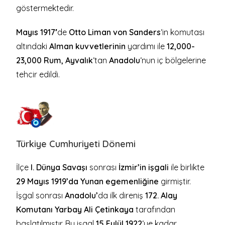
göstermektedir.
Mayıs 1917′
de
Otto Liman von Sanders
‘in komutası
altındaki
Alman kuvvetlerinin
yardımı ile
12,000-
23,000 Rum, Ayvalık
‘tan
Anadolu
‘nun iç bölgelerine
tehcir edildi.
Türkiye Cumhuriyeti Dönemi
İlçe
I. Dünya Savaşı
sonrası
İzmir’in işgali
ile birlikte
29 Mayıs 1919’da Yunan egemenliğine
girmiştir.
İşgal sonrası
Anadolu’
da ilk direniş
172. Alay
Komutanı Yarbay Ali Çetinkaya
tarafından
başlatılmıştır. Bu işgal
15 Eylül 1922
‘ye kadar