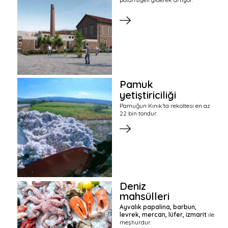
Pamuk
yetiştiriciliği
Pamuğun Kınık’ta rekoltesi en az
22 bin tondur.
Deniz
mahsülleri
Ayvalık
papalina, barbun,
levrek, mercan, lüfer, izmarit
ile
meşhurdur.