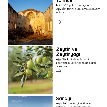
Tarihçe
M.Ö. 330
yıllarına dayanan
Ayvalık
tarihi büyülemeye devam
ediyor
Zeytin ve
Zeytinyağı
Ayvalık
kaliteli ve lezzetli
zeytinlerin yetiştiği bölge olarak
öne çıkar.
Sanayi
Ayvalık
’ın sanayi ve ticaret
potansiyeli giderek artıyor.