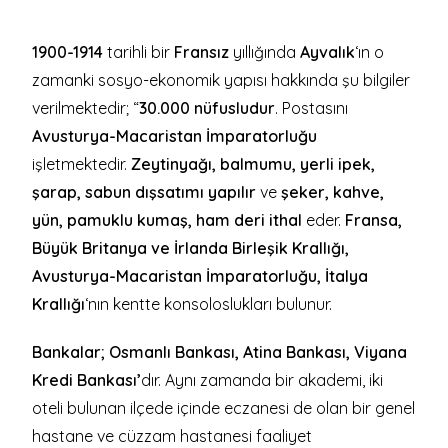
1900-1914
tarihli bir
Fransız
yıllığında
Ayvalık
‘ın o
zamanki sosyo-ekonomik yapısı hakkında şu bilgiler
verilmektedir; “
30.000 nüfusludur
. Postasını
Avusturya-Macaristan İmparatorluğu
işletmektedir.
Zeytinyağı, balmumu, yerli ipek,
şarap, sabun dışsatımı yapılır
ve
şeker, kahve,
yün, pamuklu kumaş, ham deri ithal
eder.
Fransa,
Büyük Britanya ve İrlanda Birleşik Krallığı,
Avusturya-Macaristan İmparatorluğu, İtalya
Krallığı
‘nın kentte konsoloslukları bulunur.
Bankalar; Osmanlı Bankası, Atina Bankası, Viyana
Kredi Bankası’
dır. Aynı zamanda bir akademi, iki
oteli bulunan ilçede içinde eczanesi de olan bir genel
hastane ve cüzzam hastanesi faaliyet