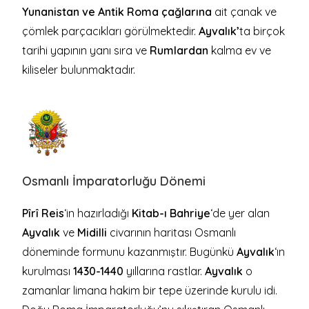
Yunanistan ve Antik Roma çağlarına
ait çanak ve
çömlek parçacıkları görülmektedir.
Ayvalık’
ta birçok
tarihi yapının yanı sıra ve
Rumlardan
kalma ev ve
kiliseler bulunmaktadır.
Osmanlı İmparatorluğu Dönemi
Pîrî Reis
‘in hazırladığı
Kitab-ı Bahriye
‘de yer alan
Ayvalık
ve
Midilli
civarının haritası Osmanlı
döneminde formunu kazanmıştır. Bugünkü
Ayvalık
‘ın
kurulması
1430-1440
yıllarına rastlar.
Ayvalık
o
zamanlar limana hakim bir tepe üzerinde kurulu idi.