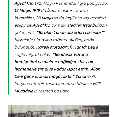
Ayvalık
’ta
172.
Alayın Kumandanlığını yapıyordu.
15 Mayıs 1919’
da
İzmir
’e asker çıkaran
Yunanlılar
,
28 Mayıs
’ta da
İngiliz
savaş gemileri
eşliğinde
Ayvalık
’a çıkmak istediler.
İstanbul
’dan
gelen emir,
“Bırakın Yunan askerleri çıksınlar!”
biçiminde olmasına rağmen Ali Bey, bağlı
bulunduğu
Karesi Mutasarrıfı Hamdi Bey
’e
şöyle telgraf çeker:
“Bendeniz Vatana
hamiyetimi ve dinime bağlılığımı bir çok
hizmetlerle şimdiye kadar ispat ettim. Allah
beni gene utandırmayacaktır.”
Yunan
’a ilk
kurşunu atarak, mukavemeti ve böylece
Milli
Mücadele
’yi resmen başlatır.