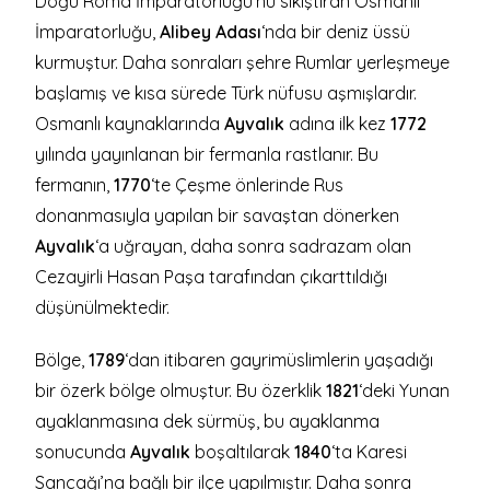
Doğu Roma İmparatorluğu’nu sıkıştıran Osmanlı
İmparatorluğu,
Alibey Adası
‘nda bir deniz üssü
kurmuştur. Daha sonraları şehre Rumlar yerleşmeye
başlamış ve kısa sürede Türk nüfusu aşmışlardır.
Osmanlı kaynaklarında
Ayvalık
adına ilk kez
1772
yılında yayınlanan bir fermanla rastlanır. Bu
fermanın,
1770
‘te Çeşme önlerinde Rus
donanmasıyla yapılan bir savaştan dönerken
Ayvalık
‘a uğrayan, daha sonra sadrazam olan
Cezayirli Hasan Paşa tarafından çıkarttıldığı
düşünülmektedir.
Bölge,
1789
‘dan itibaren gayrimüslimlerin yaşadığı
bir özerk bölge olmuştur. Bu özerklik
1821
‘deki Yunan
ayaklanmasına dek sürmüş, bu ayaklanma
sonucunda
Ayvalık
boşaltılarak
1840
‘ta Karesi
Sancağı’na bağlı bir ilçe yapılmıştır. Daha sonra