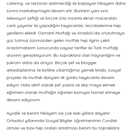
catering ve restoran işletmeciliği ile başlayan hikayem daha
sonra markalaşmayla devam etti. Bunların yanı sıra
televizyon şefliği ve birçok ünlü insanla ekran maceraları,
canlı yayınlar ile yaşadığım heyecanlar, tecrübelerime hep
yenilerini ekledi. Osmanlı Mutfağı ve Anadolu’da unutulmaya
yüz tutmuş özümüzden gelen mutfak hep ilgimi çekti.
Araştırmalarım sonucunda sayısız tarifler ile Türk mutfağı
arşivimi genişletiyorum. Bu topraklara olan hayranlığım ve
şükrüm daha da artıyor. Birçok şef ve blogger
arkadaşlarımız ile birlikte çıkarttığımız yemek kitabı, sosyal
projeler ile mutfak dünyam ilk günkü heyecanla devam
ediyor. Hala aktif olarak şef, pasta ve ekşi maya ekmek
eğitmeni olarak mutfağın öğreten kısmıyla hizmet etmeye
devam ediyorum.
Ayvalık ve benim hikayem ise çok eski yıllara dayanır.
Ortaokul yıllarımda Sosyal Bilgiler öğretmenimin Cundalı
olması ve bize hep oraları anlatması benim bu topraklara