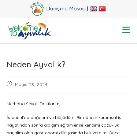
Skip
Danışma Masası |
to
content
Neden Ayvalık?
Post
Mayıs 28, 2024
published:
Merhaba Sevgili Dostlarım,
İstanbul’da doğdum ve büyüdüm. Bir dönem kurumsal iş
hayatından sonra aldığım eğitimler ile kendimi çocukluk
hayalim olan gastronomi dünyasında buluverdim. Önce