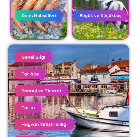
DenizMahsülleri
Büyük ve Küçükbaş
Genel Bilgi
Tarihçe
Sanayi ve Ticaret
Tarım
Hayvan Yetiştiriciliği