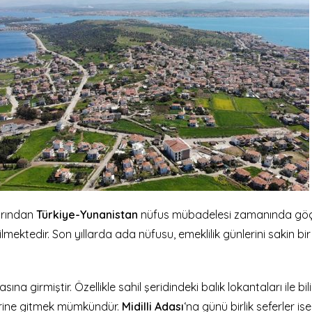
rından
Türkiye-Yunanistan
nüfus mübadelesi zamanında gö
lmektedir. Son yıllarda ada nüfusu, emeklilik günlerini sakin 
ına girmiştir. Özellikle sahil şeridindeki balık lokantaları ile bi
erine gitmek mümkündür.
Midilli Adası
‘na günü birlik seferler is