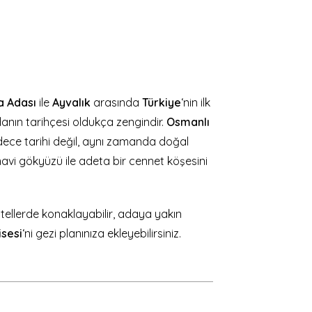
a Adası
ile
Ayvalık
arasında
Türkiye
‘nin ilk
anın tarihçesi oldukça zengindir.
Osmanlı
ece tarihi değil, aynı zamanda doğal
i gökyüzü ile adeta bir cennet köşesini
tellerde konaklayabilir, adaya yakın
isesi
‘ni gezi planınıza ekleyebilirsiniz.