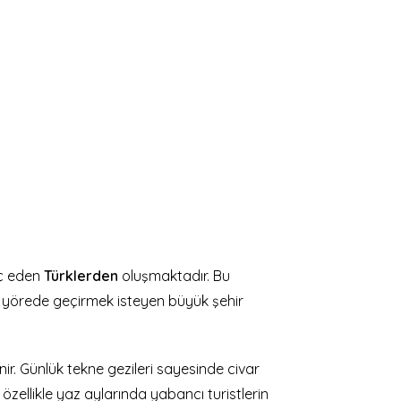
ç eden
Türklerden
oluşmaktadır. Bu
bir yörede geçirmek isteyen büyük şehir
linir. Günlük tekne gezileri sayesinde civar
e özellikle yaz aylarında yabancı turistlerin