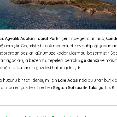
ır.
Ayvalık Adaları Tabiat Parkı
içerisinde yer alan ada,
Cund
ağlanmıştır. Geçmişte birçok medeniyete ev sahipliği yapan ad
pılardan bazıları günümüze kadar ulaşmayı başarmıştır. Sad
eytin ağaçlarıyla bezenmiş tepeleri, berrak
Ege denizi
ve masmav
 doğa tutkunlarının gözdesi haline gelmiştir.
 huzurlu bir tatil deneyimi için
Lale Adası
‘nda bulunan butik o
arasında en çok tercih edilen
Şeytan Sofrası
ile
Taksiyarhis Kil