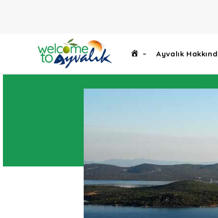
–
Ayvalık Hakkın
1
1
1
1
1
1
1
1